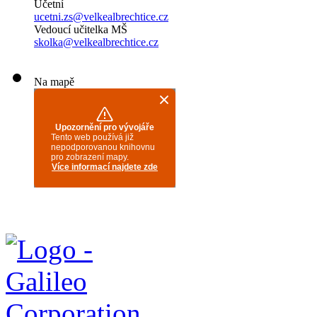
Účetní
ucetni.zs@velkealbrechtice.cz
Vedoucí učitelka MŠ
skolka@velkealbrechtice.cz
Na mapě