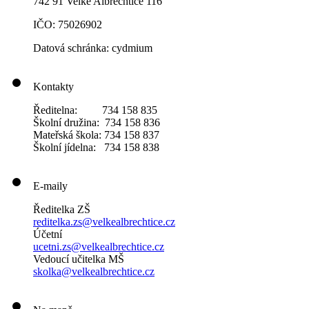
742 91 Velké Albrechtice 116
IČO: 75026902
Datová schránka: cydmium
Kontakty
Ředitelna: 734 158 835
Školní družina: 734 158 836
Mateřská škola: 734 158 837
Školní jídelna: 734 158 838
E-maily
Ředitelka ZŠ
reditelka.zs@velkealbrechtice.cz
Účetní
ucetni.zs@velkealbrechtice.cz
Vedoucí učitelka MŠ
skolka@velkealbrechtice.cz