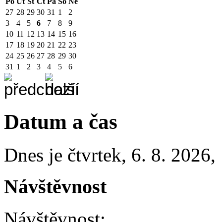
Po
Út
St
Čt
Pá
So
Ne
27
28
29
30
31
1
2
3
4
5
6
7
8
9
10
11
12
13
14
15
16
17
18
19
20
21
22
23
24
25
26
27
28
29
30
31
1
2
3
4
5
6
Datum a čas
Dnes je
čtvrtek
,
6. 8. 2026
,
Návštěvnost
Návštěvnost: