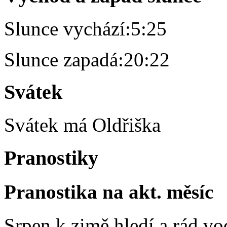
Slunce vychází:
5:25
Slunce zapadá:
20:22
Svátek
Svátek má
Oldřiška
Pranostiky
Pranostika na akt. měsíc
Srpen k zimě hledí a rád vo