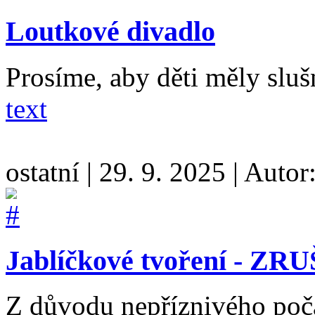
Loutkové divadlo
Prosíme, aby děti měly sluš
text
ostatní
|
29. 9. 2025
|
Autor
Jablíčkové tvoření - Z
Z důvodu nepříznivého poča