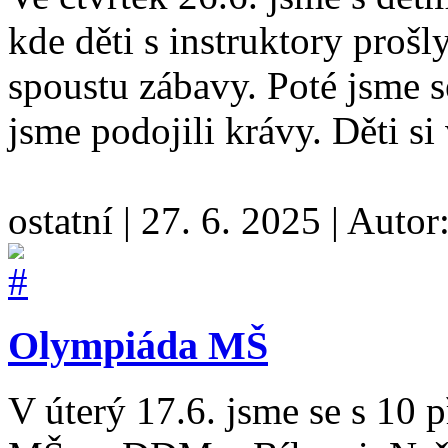
kde děti s instruktory prošl
spoustu zábavy. Poté jsme s
jsme podojili krávy. Děti si
ostatní
|
27. 6. 2025
|
Autor
Olympiáda MŠ
V úterý 17.6. jsme se s 10 