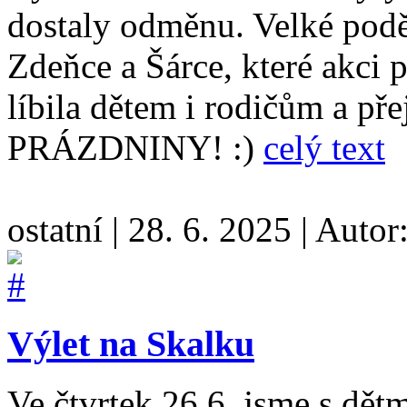
dostaly odměnu. Velké podě
Zdeňce a Šárce, které akci 
líbila dětem i rodičům a 
PRÁZDNINY! :)
celý text
ostatní
|
28. 6. 2025
|
Autor
Výlet na Skalku
Ve čtvrtek 26.6. jsme s dět