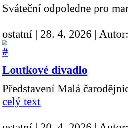
Sváteční odpoledne pro ma
ostatní
|
28. 4. 2026
|
Autor
Loutkové divadlo
Představení Malá čarodějnic
celý text
ostatní
|
20. 4. 2026
|
Autor