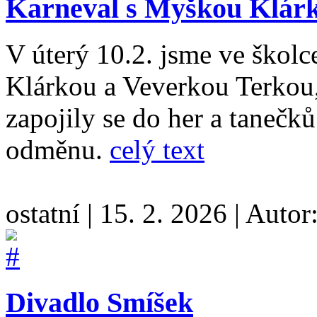
Karneval s Myškou Klárk
V úterý 10.2. jsme ve školc
Klárkou a Veverkou Terkou,
zapojily se do her a tanečků
odměnu.
celý text
ostatní
|
15. 2. 2026
|
Autor
Divadlo Smíšek