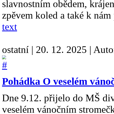
slavnostním obědem, krájen
zpěvem koled a také k nám p
text
ostatní
|
20. 12. 2025
|
Auto
Pohádka O veselém váno
Dne 9.12. přijelo do MŠ d
veselém vánočním stromečk