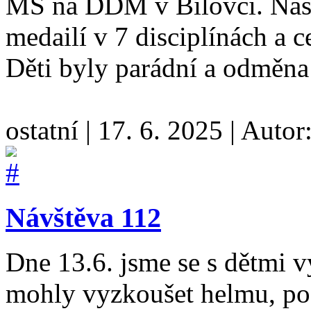
MŠ na DDM v Bílovci. Naši
medailí v 7 disciplínách a c
Děti byly parádní a odměna
ostatní
|
17. 6. 2025
|
Autor
Návštěva 112
Dne 13.6. jsme se s dětmi v
mohly vyzkoušet helmu, pod