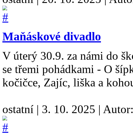
Maňáskové divadlo
V úterý 30.9. za námi do š
se třemi pohádkami - O šíp
kočičce, Zajíc, liška a koho
ostatní
|
3. 10. 2025
|
Autor