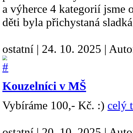
a výherce 4 kategorií jsme
děti byla přichystaná sladk
ostatní
|
24. 10. 2025
|
Auto
Kouzelníci v MŠ
Vybíráme 100,- Kč. :)
celý 
ostatní
|
20. 10. 2025
|
Auto