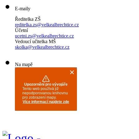
E-maily
Ředitelka ZŠ
reditelka.zs@velkealbrechtice.cz
Účetní
ucetni.zs@velkealbrechtice.cz
Vedoucí učitelka MŠ
skolka@velkealbrechtice.cz
Na mapě