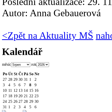
Poslední aktualizace: 29. 1
Autor:
Anna Gebauerová
<
Zpět na Aktuality MŠ
nah
Kalendář
měsíc
rok
Po
Út
St
Čt
Pá
So
Ne
27
28
29
30
31
1
2
3
4
5
6
7
8
9
10
11
12
13
14
15
16
17
18
19
20
21
22
23
24
25
26
27
28
29
30
31
1
2
3
4
5
6