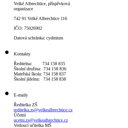
Velké Albrechtice, příspěvková
organizace
742 91 Velké Albrechtice 116
IČO: 75026902
Datová schránka: cydmium
Kontakty
Ředitelna: 734 158 835
Školní družina: 734 158 836
Mateřská škola: 734 158 837
Školní jídelna: 734 158 838
E-maily
Ředitelka ZŠ
reditelka.zs@velkealbrechtice.cz
Účetní
ucetni.zs@velkealbrechtice.cz
Vedoucí učitelka MŠ