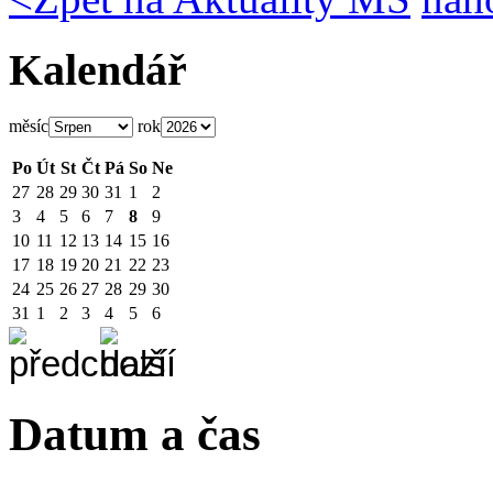
Kalendář
měsíc
rok
Po
Út
St
Čt
Pá
So
Ne
27
28
29
30
31
1
2
3
4
5
6
7
8
9
10
11
12
13
14
15
16
17
18
19
20
21
22
23
24
25
26
27
28
29
30
31
1
2
3
4
5
6
Datum a čas