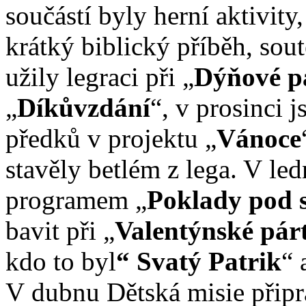
součástí byly herní aktivit
krátký biblický příběh, soutě
užily legraci při „
Dýňové p
„
Díkůvzdání
“, v prosinci 
předků v projektu „
Vánoce
stavěly betlém z lega. V led
programem „
Poklady pod 
bavit při „
Valentýnské pár
kdo to byl
“ Svatý Patrik
“ 
V dubnu Dětská misie připra