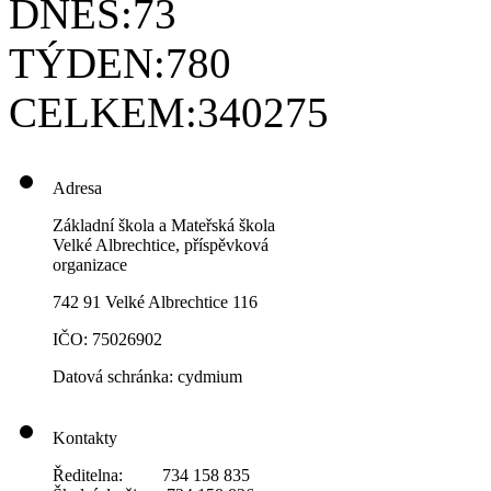
DNES:
73
TÝDEN:
780
CELKEM:
340275
Adresa
Základní škola a Mateřská škola
Velké Albrechtice, příspěvková
organizace
742 91 Velké Albrechtice 116
IČO: 75026902
Datová schránka: cydmium
Kontakty
Ředitelna: 734 158 835