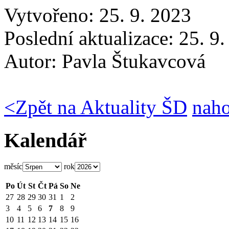
Vytvořeno: 25. 9. 2023
Poslední aktualizace: 25. 9
Autor:
Pavla Štukavcová
<
Zpět na Aktuality ŠD
nah
Kalendář
měsíc
rok
Po
Út
St
Čt
Pá
So
Ne
27
28
29
30
31
1
2
3
4
5
6
7
8
9
10
11
12
13
14
15
16