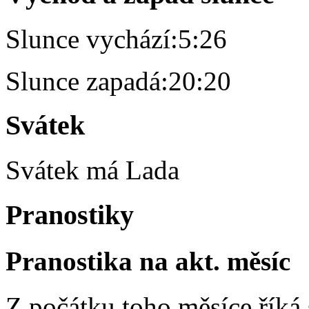
Slunce vychází:
5:26
Slunce zapadá:
20:20
Svátek
Svátek má
Lada
Pranostiky
Pranostika na akt. měsíc
Z počátku toho měsíce říká s